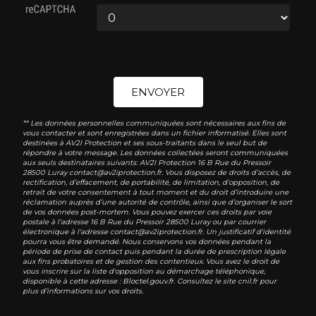
ENVOYER
** Les données personnelles communiquées sont nécessaires aux fins de
vous contacter et sont enregistrées dans un fichier informatisé. Elles sont
destinées à AV2I Protection et ses sous-traitants dans le seul but de
répondre à votre message. Les données collectées seront communiquées
aux seuls destinataires suivants: AV2I Protection 16 B Rue du Pressoir
28500 Luray contact@av2iprotection.fr. Vous disposez de droits d’accès, de
rectification, d’effacement, de portabilité, de limitation, d’opposition, de
retrait de votre consentement à tout moment et du droit d’introduire une
réclamation auprès d’une autorité de contrôle, ainsi que d’organiser le sort
de vos données post-mortem. Vous pouvez exercer ces droits par voie
postale à l'adresse 16 B Rue du Pressoir 28500 Luray ou par courrier
électronique à l'adresse contact@av2iprotection.fr. Un justificatif d'identité
pourra vous être demandé. Nous conservons vos données pendant la
période de prise de contact puis pendant la durée de prescription légale
aux fins probatoires et de gestion des contentieux. Vous avez le droit de
vous inscrire sur la liste d'opposition au démarchage téléphonique,
disponible à cette adresse :
Bloctel.gouv.fr
. Consultez le site cnil.fr pour
plus d’informations sur vos droits.