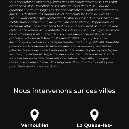
vous contacter et sont enregistrées dans un fichier informatisé. Elles sont
destinées à AV2I Protection et ses sous-traitants dans le seul but de
répondre à votre message. Les données collectées seront communiquées
aux seuls destinataires suivants: AV2I Protection 16 B Rue du Pressoir
28500 Luray contact@av2iprotection.fr. Vous disposez de droits d’accès, de
rectification, d’effacement, de portabilité, de limitation, d’opposition, de
retrait de votre consentement à tout moment et du droit d’introduire une
réclamation auprès d’une autorité de contrôle, ainsi que d’organiser le sort
de vos données post-mortem. Vous pouvez exercer ces droits par voie
postale à l'adresse 16 B Rue du Pressoir 28500 Luray ou par courrier
électronique à l'adresse contact@av2iprotection.fr. Un justificatif d'identité
pourra vous être demandé. Nous conservons vos données pendant la
période de prise de contact puis pendant la durée de prescription légale
aux fins probatoires et de gestion des contentieux. Vous avez le droit de
vous inscrire sur la liste d'opposition au démarchage téléphonique,
disponible à cette adresse :
Bloctel.gouv.fr
. Consultez le site cnil.fr pour
plus d’informations sur vos droits.
Nous intervenons sur ces villes
Vernouillet
La Queue-les-