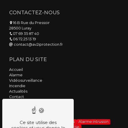
CONTACTEZ-NOUS
16 B Rue du Pressoir
28500 Luray
07 69 35 87 40
06 72 25 13 19
contact@av2iprotection.fr
PLAN DU SITE
Accueil
Alarme
Vidéosurveillance
Incendie
Actualités
Contact
NOS PRESTATIONS
Alarme
Alarme 7/7
Alarme 24/24
Alarme intrusion
Ce site utilise des
Alarme maison
Alarme d'entreprise
cookies et vous donne le