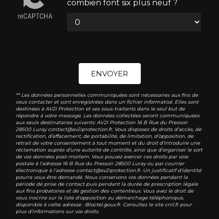
combien font six plus neuf ?
ENVOYER
** Les données personnelles communiquées sont nécessaires aux fins de
vous contacter et sont enregistrées dans un fichier informatisé. Elles sont
destinées à AV2I Protection et ses sous-traitants dans le seul but de
répondre à votre message. Les données collectées seront communiquées
aux seuls destinataires suivants: AV2I Protection 16 B Rue du Pressoir
28500 Luray contact@av2iprotection.fr. Vous disposez de droits d’accès, de
rectification, d’effacement, de portabilité, de limitation, d’opposition, de
retrait de votre consentement à tout moment et du droit d’introduire une
réclamation auprès d’une autorité de contrôle, ainsi que d’organiser le sort
de vos données post-mortem. Vous pouvez exercer ces droits par voie
postale à l'adresse 16 B Rue du Pressoir 28500 Luray ou par courrier
électronique à l'adresse contact@av2iprotection.fr. Un justificatif d'identité
pourra vous être demandé. Nous conservons vos données pendant la
période de prise de contact puis pendant la durée de prescription légale
aux fins probatoires et de gestion des contentieux. Vous avez le droit de
vous inscrire sur la liste d'opposition au démarchage téléphonique,
disponible à cette adresse :
Bloctel.gouv.fr
. Consultez le site cnil.fr pour
plus d’informations sur vos droits.