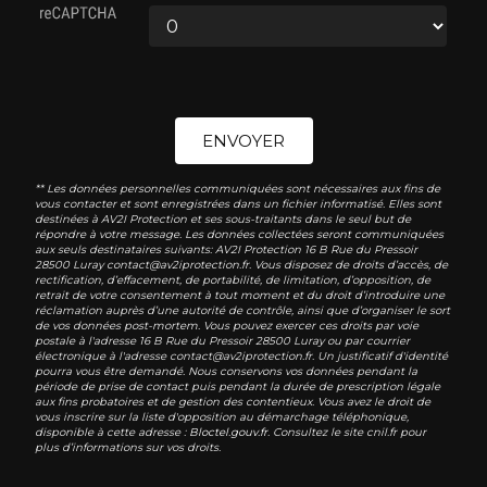
ENVOYER
** Les données personnelles communiquées sont nécessaires aux fins de
vous contacter et sont enregistrées dans un fichier informatisé. Elles sont
destinées à AV2I Protection et ses sous-traitants dans le seul but de
répondre à votre message. Les données collectées seront communiquées
aux seuls destinataires suivants: AV2I Protection 16 B Rue du Pressoir
28500 Luray contact@av2iprotection.fr. Vous disposez de droits d’accès, de
rectification, d’effacement, de portabilité, de limitation, d’opposition, de
retrait de votre consentement à tout moment et du droit d’introduire une
réclamation auprès d’une autorité de contrôle, ainsi que d’organiser le sort
de vos données post-mortem. Vous pouvez exercer ces droits par voie
postale à l'adresse 16 B Rue du Pressoir 28500 Luray ou par courrier
électronique à l'adresse contact@av2iprotection.fr. Un justificatif d'identité
pourra vous être demandé. Nous conservons vos données pendant la
période de prise de contact puis pendant la durée de prescription légale
aux fins probatoires et de gestion des contentieux. Vous avez le droit de
vous inscrire sur la liste d'opposition au démarchage téléphonique,
disponible à cette adresse :
Bloctel.gouv.fr
. Consultez le site cnil.fr pour
plus d’informations sur vos droits.