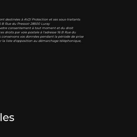
nt destinées à AV2I Protection et ses sous-traitants
6 B Rue du Pressoir 28500 Luray
 de votre consentement à tout moment et du droit
s droits par voie postale à l'adresse 16 B Rue du
ous conservons vos données pendant la période de prise
sur la liste d'opposition au démarchage téléphonique,
les