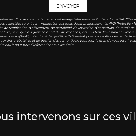
ENVOYER
s aux fins de vous contacter et sont enregistrées dans un fichier informatisé. Elles so
ées collectées seront communiquées aux seuls destinataires suivants: AV2I Protection 1
s, de rectification, d’effacement, de portabilité, de limitation, d’opposition, de retrait
ntrôle, ainsi que d’organiser le sort de vos données post-mortem. Vous pouvez exercer ce
resse contact@av2iprotection.fr. Un justificatif d'identité pourra vous être demandé. N
aux fins probatoires et de gestion des contentieux. Vous avez le droit de vous inscrire 
site cnil.fr pour plus d’informations sur vos droits.
us intervenons sur ces vil