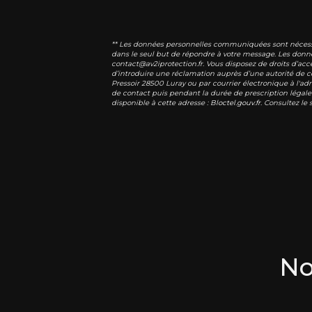
** Les données personnelles communiquées sont nécessaire
dans le seul but de répondre à votre message. Les donn
contact@av2iprotection.fr. Vous disposez de droits d’accè
d’introduire une réclamation auprès d’une autorité de co
Pressoir 28500 Luray ou par courrier électronique à l'ad
de contact puis pendant la durée de prescription légale 
disponible à cette adresse :
Bloctel.gouv.fr
. Consultez le 
No