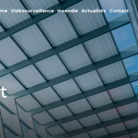
rme
Vidéosurveillance
Incendie
Actualités
Contact
t