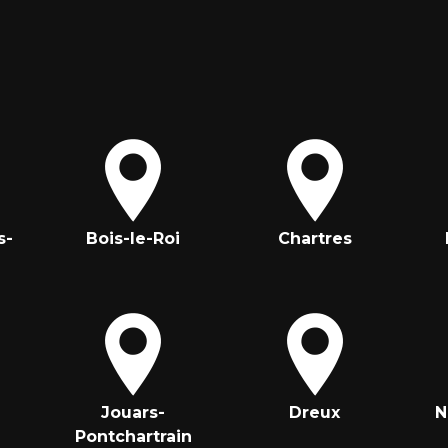
s-
Bois-le-Roi
Chartres
Jouars-
Dreux
N
Pontchartrain