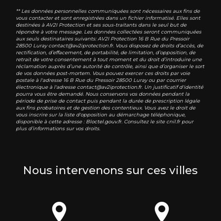
** Les données personnelles communiquées sont nécessaires aux fins de
vous contacter et sont enregistrées dans un fichier informatisé. Elles sont
destinées à AV2I Protection et ses sous-traitants dans le seul but de
répondre à votre message. Les données collectées seront communiquées
aux seuls destinataires suivants: AV2I Protection 16 B Rue du Pressoir
28500 Luray contact@av2iprotection.fr. Vous disposez de droits d’accès, de
rectification, d’effacement, de portabilité, de limitation, d’opposition, de
retrait de votre consentement à tout moment et du droit d’introduire une
réclamation auprès d’une autorité de contrôle, ainsi que d’organiser le sort
de vos données post-mortem. Vous pouvez exercer ces droits par voie
postale à l'adresse 16 B Rue du Pressoir 28500 Luray ou par courrier
électronique à l'adresse contact@av2iprotection.fr. Un justificatif d'identité
pourra vous être demandé. Nous conservons vos données pendant la
période de prise de contact puis pendant la durée de prescription légale
aux fins probatoires et de gestion des contentieux. Vous avez le droit de
vous inscrire sur la liste d'opposition au démarchage téléphonique,
disponible à cette adresse :
Bloctel.gouv.fr
. Consultez le site cnil.fr pour
plus d’informations sur vos droits.
Nous intervenons sur ces villes