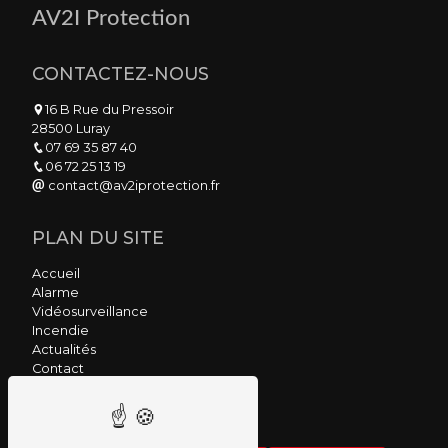
AV2I Protection
CONTACTEZ-NOUS
16 B Rue du Pressoir
28500 Luray
07 69 35 87 40
06 72 25 13 19
contact@av2iprotection.fr
PLAN DU SITE
Accueil
Alarme
Vidéosurveillance
Incendie
Actualités
Contact
NOS PRESTATIONS