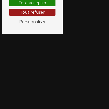
Tout accepter
28500 Luray
07 69 35 87 40
Tout refuser
06 72 25 13 19
contact@av2iprotection.fr
Personnaliser
PLAN DU SITE
Accueil
Alarme
Vidéosurveillance
Incendie
Actualités
Contact
NOS PRESTATIONS
Alarme
Alarme 7/7
Alarme 24/24
Alarme intrusion
Alarme maison
Alarme d'entreprise
Dépannage alarme
Vidéosurveillance
Vidéoprotection
Caméra de surveillance
Dépannage vidéosurveillance
Incendie
Sécurité incendie
Détecteur de fumée