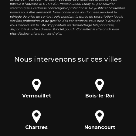
postale à l'adresse 16 B Rue du Pressoir 28500 Luray ou par courrier
électronique à l'adresse contact@av2iprotection.fr. Un justificatif d'identité
pourra vous être demandé. Nous conservons vos données pendant la
période de prise de contact puis pendant la durée de prescription légale
aux fins probatoires et de gestion des contentieux. Vous avez le droit de
vous inscrire sur la liste d'opposition au démarchage téléphonique,
disponible à cette adresse :
Bloctel.gouv.fr
. Consultez le site cnil.fr pour
plus d’informations sur vos droits.
Nous intervenons sur ces villes
Vernouillet
Bois-le-Roi
Chartres
Nonancourt