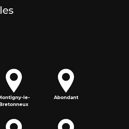
les
Montigny-le-
Abondant
Bretonneux