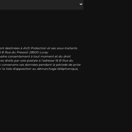
nt destinées à AV2I Protection et ses sous-traitants
6 B Rue du Pressoir 28500 Luray
 de votre consentement à tout moment et du droit
s droits par voie postale à l'adresse 16 B Rue du
ous conservons vos données pendant la période de prise
sur la liste d'opposition au démarchage téléphonique,