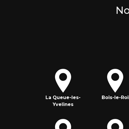
No
La Queue-les-
Bois-le-Roi
Yvelines