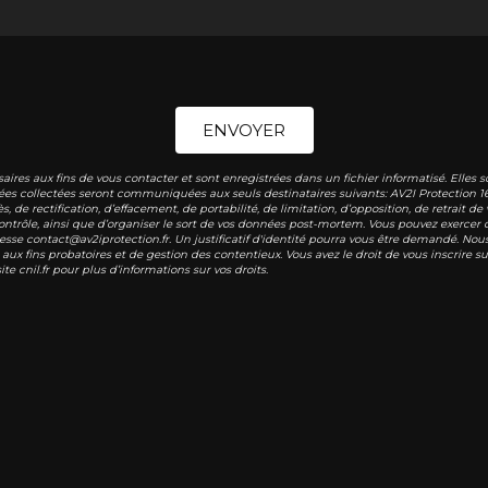
ENVOYER
s aux fins de vous contacter et sont enregistrées dans un fichier informatisé. Elles so
ées collectées seront communiquées aux seuls destinataires suivants: AV2I Protection 1
s, de rectification, d’effacement, de portabilité, de limitation, d’opposition, de retrait
ntrôle, ainsi que d’organiser le sort de vos données post-mortem. Vous pouvez exercer ce
resse contact@av2iprotection.fr. Un justificatif d'identité pourra vous être demandé. N
aux fins probatoires et de gestion des contentieux. Vous avez le droit de vous inscrire 
site cnil.fr pour plus d’informations sur vos droits.