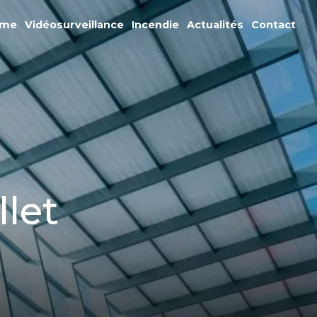
rme
Vidéosurveillance
Incendie
Actualités
Contact
llet