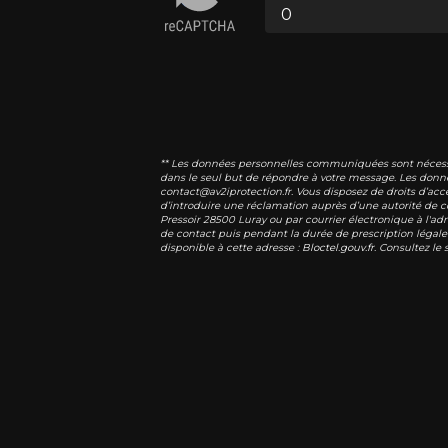
** Les données personnelles communiquées sont nécessaire
dans le seul but de répondre à votre message. Les donn
contact@av2iprotection.fr. Vous disposez de droits d’accè
d’introduire une réclamation auprès d’une autorité de co
Pressoir 28500 Luray ou par courrier électronique à l'ad
de contact puis pendant la durée de prescription légale 
disponible à cette adresse :
Bloctel.gouv.fr
. Consultez le 