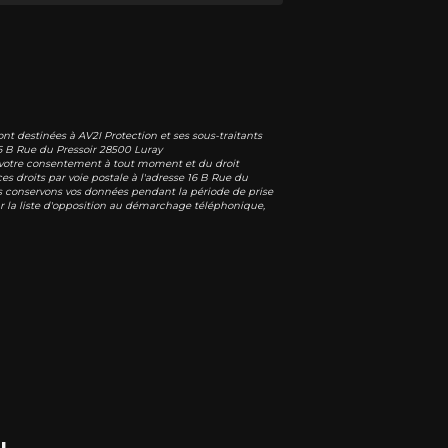
nt destinées à AV2I Protection et ses sous-traitants
6 B Rue du Pressoir 28500 Luray
 de votre consentement à tout moment et du droit
s droits par voie postale à l'adresse 16 B Rue du
ous conservons vos données pendant la période de prise
sur la liste d'opposition au démarchage téléphonique,