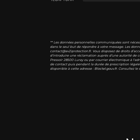
** Les données personnelles communiquées sont nécessaire
dans le seul but de répondre à votre message. Les donn
contact@av2iprotection.fr. Vous disposez de droits d’accè
d’introduire une réclamation auprès d’une autorité de co
Pressoir 28500 Luray ou par courrier électronique à l'ad
de contact puis pendant la durée de prescription légale 
disponible à cette adresse :
Bloctel.gouv.fr
. Consultez le 