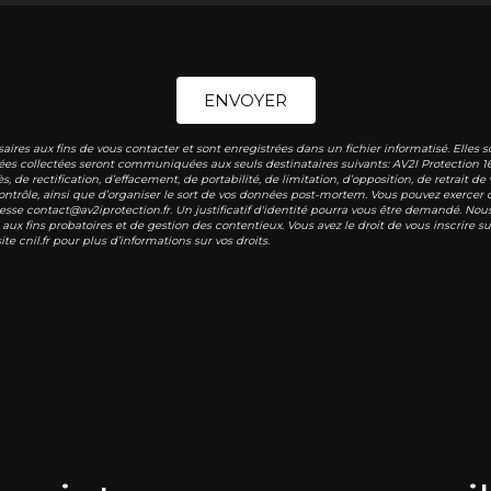
ENVOYER
s aux fins de vous contacter et sont enregistrées dans un fichier informatisé. Elles so
ées collectées seront communiquées aux seuls destinataires suivants: AV2I Protection 1
s, de rectification, d’effacement, de portabilité, de limitation, d’opposition, de retrait
ntrôle, ainsi que d’organiser le sort de vos données post-mortem. Vous pouvez exercer ce
resse contact@av2iprotection.fr. Un justificatif d'identité pourra vous être demandé. N
aux fins probatoires et de gestion des contentieux. Vous avez le droit de vous inscrire 
site cnil.fr pour plus d’informations sur vos droits.