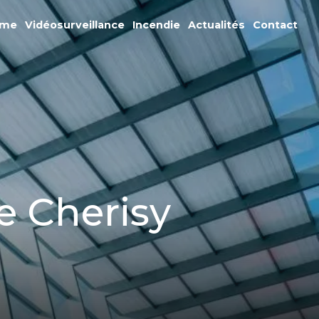
rme
Vidéosurveillance
Incendie
Actualités
Contact
e Cherisy