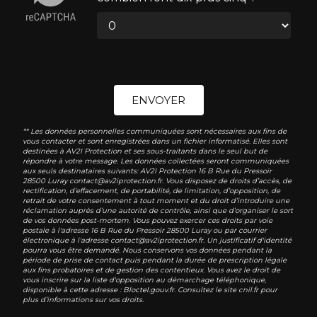
ENVOYER
** Les données personnelles communiquées sont nécessaires aux fins de
vous contacter et sont enregistrées dans un fichier informatisé. Elles sont
destinées à AV2I Protection et ses sous-traitants dans le seul but de
répondre à votre message. Les données collectées seront communiquées
aux seuls destinataires suivants: AV2I Protection 16 B Rue du Pressoir
28500 Luray contact@av2iprotection.fr. Vous disposez de droits d’accès, de
rectification, d’effacement, de portabilité, de limitation, d’opposition, de
retrait de votre consentement à tout moment et du droit d’introduire une
réclamation auprès d’une autorité de contrôle, ainsi que d’organiser le sort
de vos données post-mortem. Vous pouvez exercer ces droits par voie
postale à l'adresse 16 B Rue du Pressoir 28500 Luray ou par courrier
électronique à l'adresse contact@av2iprotection.fr. Un justificatif d'identité
pourra vous être demandé. Nous conservons vos données pendant la
période de prise de contact puis pendant la durée de prescription légale
aux fins probatoires et de gestion des contentieux. Vous avez le droit de
vous inscrire sur la liste d'opposition au démarchage téléphonique,
disponible à cette adresse :
Bloctel.gouv.fr
. Consultez le site cnil.fr pour
plus d’informations sur vos droits.