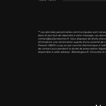
** Les données personnelles communiquées sont nécessaire
dans le seul but de répondre à votre message. Les donn
contact@av2iprotection.fr. Vous disposez de droits d’accè
d’introduire une réclamation auprès d’une autorité de co
Pressoir 28500 Luray ou par courrier électronique à l'ad
de contact puis pendant la durée de prescription légale 
disponible à cette adresse :
Bloctel.gouv.fr
. Consultez le 