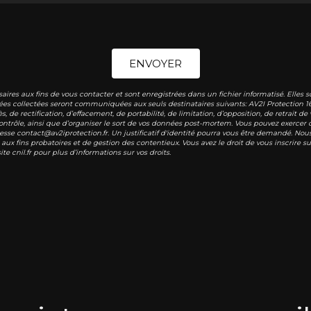
ENVOYER
s aux fins de vous contacter et sont enregistrées dans un fichier informatisé. Elles so
ées collectées seront communiquées aux seuls destinataires suivants: AV2I Protection 1
s, de rectification, d’effacement, de portabilité, de limitation, d’opposition, de retrait
ntrôle, ainsi que d’organiser le sort de vos données post-mortem. Vous pouvez exercer ce
resse contact@av2iprotection.fr. Un justificatif d'identité pourra vous être demandé. N
aux fins probatoires et de gestion des contentieux. Vous avez le droit de vous inscrire 
site cnil.fr pour plus d’informations sur vos droits.