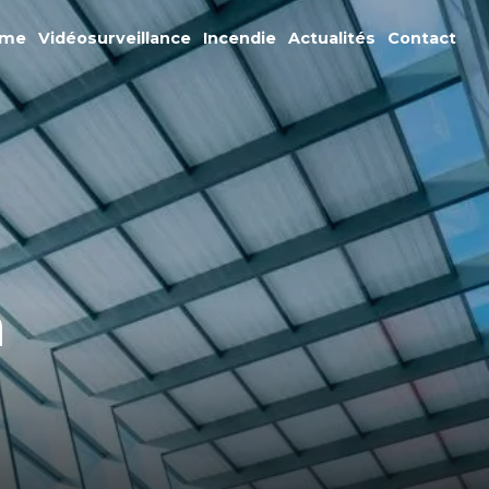
rme
Vidéosurveillance
Incendie
Actualités
Contact
n