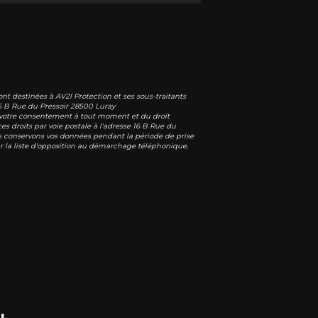
nt destinées à AV2I Protection et ses sous-traitants
6 B Rue du Pressoir 28500 Luray
 de votre consentement à tout moment et du droit
s droits par voie postale à l'adresse 16 B Rue du
ous conservons vos données pendant la période de prise
sur la liste d'opposition au démarchage téléphonique,