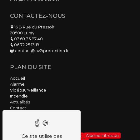
CONTACTEZ-NOUS
16 B Rue du Pressoir
28500 Luray
07 69 35 87 40
06 72 25 13 19
contact@av2iprotection.fr
PLAN DU SITE
Accueil
Alarme
Vidéosurveillance
Incendie
Actualités
Contact
NOS PRESTATIONS
Alarme
Alarme 7/7
Alarme 24/24
Alarme intrusion
Ce site utilise des