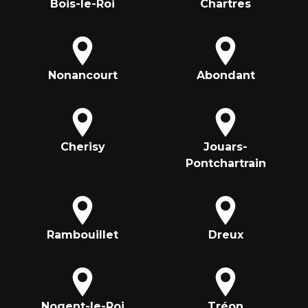
Bois-le-Roi
Chartres
Nonancourt
Abondant
Cherisy
Jouars-
Pontchartrain
Rambouillet
Dreux
Nogent-le-Roi
Tréon