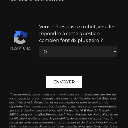
Vous n'êtes pas un robot, veuillez
répondre à cette question :
combien font six plus zéro ?
ENVOYER
** Les données personnelles communiquées sont nécessaires aux fins de
vous contacter et sont enregistrées dans un fichier informatisé. Elles sont
destinées à AV2I Protection et ses sous-traitants dans le seul but de
répondre à votre message. Les données collectées seront communiquées
aux seuls destinataires suivants: AV2I Protection 16 B Rue du Pressoir
28500 Luray contact@av2iprotection.fr. Vous disposez de droits d’accès, de
rectification, d’effacement, de portabilité, de limitation, d’opposition, de
retrait de votre consentement à tout moment et du droit d’introduire une
réclamation auprès d’une autorité de contrôle, ainsi que d’organiser le sort