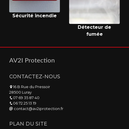
Sécurité incendie
Détecteur de
fumée
AV2I Protection
CONTACTEZ-NOUS
16 B Rue du Pressoir
28500 Luray
07 69 35 87 40
06 72 25 13 19
contact@av2iprotection.fr
PLAN DU SITE