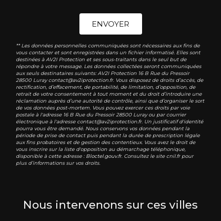
ENVOYER
** Les données personnelles communiquées sont nécessaires aux fins de
vous contacter et sont enregistrées dans un fichier informatisé. Elles sont
destinées à AV2I Protection et ses sous-traitants dans le seul but de
répondre à votre message. Les données collectées seront communiquées
aux seuls destinataires suivants: AV2I Protection 16 B Rue du Pressoir
28500 Luray contact@av2iprotection.fr. Vous disposez de droits d’accès, de
rectification, d’effacement, de portabilité, de limitation, d’opposition, de
retrait de votre consentement à tout moment et du droit d’introduire une
réclamation auprès d’une autorité de contrôle, ainsi que d’organiser le sort
de vos données post-mortem. Vous pouvez exercer ces droits par voie
postale à l'adresse 16 B Rue du Pressoir 28500 Luray ou par courrier
électronique à l'adresse contact@av2iprotection.fr. Un justificatif d'identité
pourra vous être demandé. Nous conservons vos données pendant la
période de prise de contact puis pendant la durée de prescription légale
aux fins probatoires et de gestion des contentieux. Vous avez le droit de
vous inscrire sur la liste d'opposition au démarchage téléphonique,
disponible à cette adresse :
Bloctel.gouv.fr
. Consultez le site cnil.fr pour
plus d’informations sur vos droits.
Nous intervenons sur ces villes