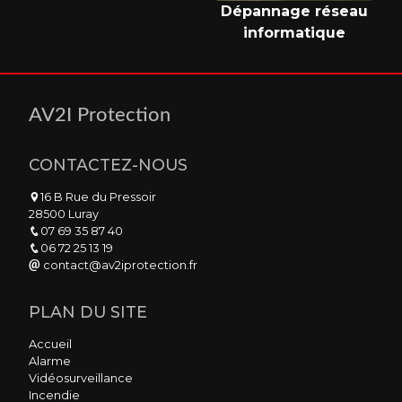
Dépannage réseau
informatique
AV2I Protection
CONTACTEZ-NOUS
16 B Rue du Pressoir
28500 Luray
07 69 35 87 40
06 72 25 13 19
contact@av2iprotection.fr
PLAN DU SITE
Accueil
Alarme
Vidéosurveillance
Incendie